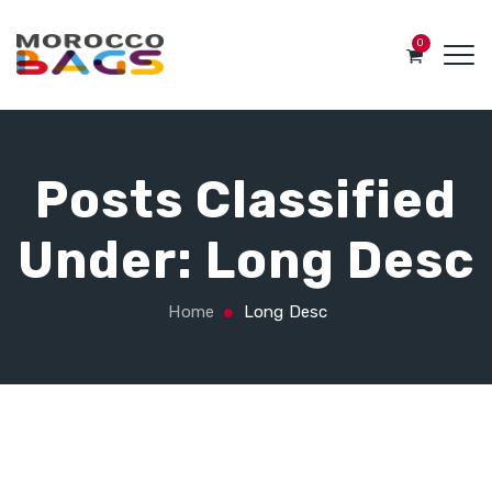
0
Posts Classified
Under:
Long Desc
Home
Long Desc